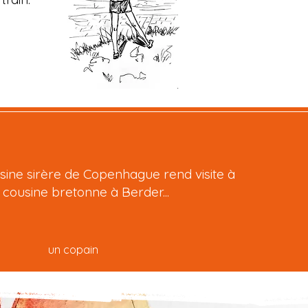
ine sirère de Copenhague rend visite à
 cousine bretonne à Berder...
un copain