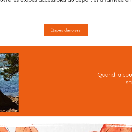
Etapes danoises
Quand la cous
sa