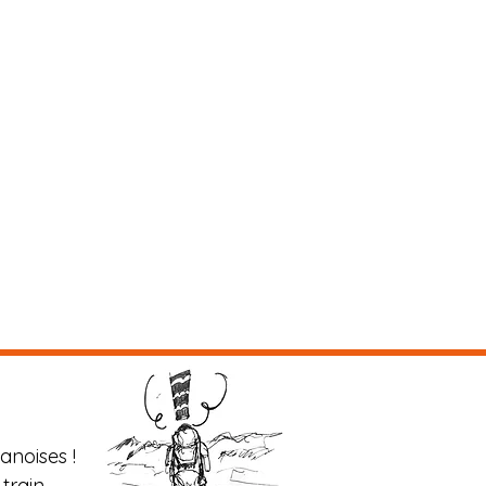
anoises !
train.