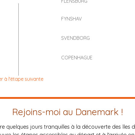
FLENSBURG
FYNSHAV
SVENDBORG
COPENHAGUE
er à l'étape suivante
Rejoins-moi au Danemark !
ire quelques jours tranquilles à la découverte des îles d
vre les étapes accessibles au départ et à l'arrivée en 